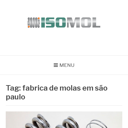
Pular
para
o
conteúdo
ISOMOL
Blog
MENU
Tag:
fabrica de molas em são
paulo