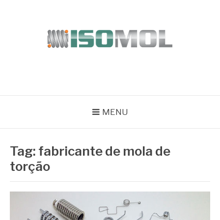
Pular
para
o
conteúdo
ISOMOL
Blog
MENU
Tag:
fabricante de mola de
torção