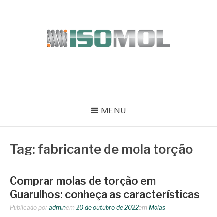
Pular
para
o
conteúdo
ISOMOL
Blog
MENU
Tag:
fabricante de mola torção
Comprar molas de torção em
Guarulhos: conheça as características
Publicado por
admin
em
20 de outubro de 2022
em
Molas