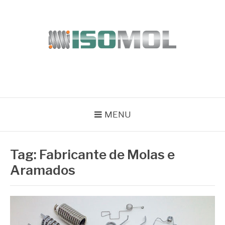
Pular
para
o
conteúdo
ISOMOL
Blog
MENU
Tag:
Fabricante de Molas e
Aramados