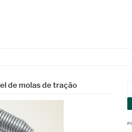
el de molas de tração
Pe
po
P