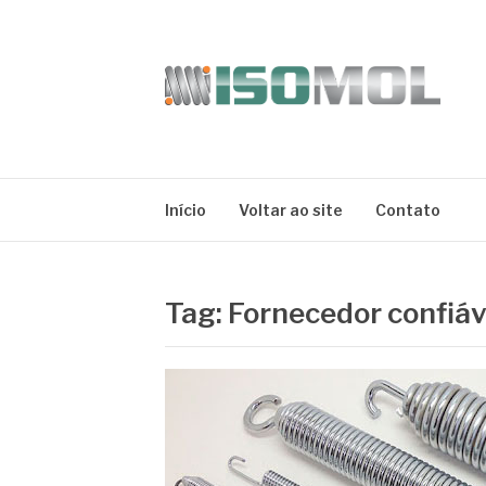
Pular
para
o
conteúdo
ISOMOL
Blog
Início
Voltar ao site
Contato
Tag:
Fornecedor confiáv