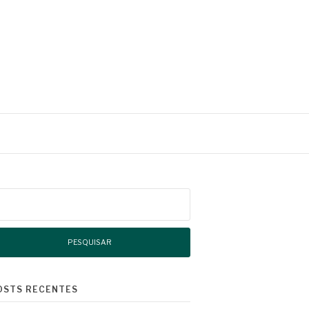
squisar
r:
OSTS RECENTES