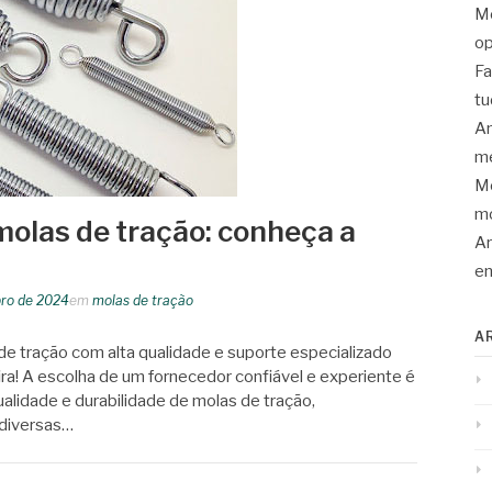
Mo
op
Fa
tu
An
me
Mo
mo
molas de tração: conheça a
Ar
en
bro de 2024
em
molas de tração
A
 de tração com alta qualidade e suporte especializado
fira! A escolha de um fornecedor confiável e experiente é
ualidade e durabilidade de molas de tração,
diversas…