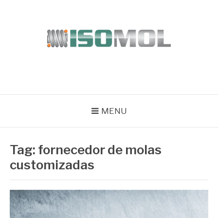
Pular
para
o
conteúdo
ISOMOL
Blog
MENU
Tag:
fornecedor de molas
customizadas