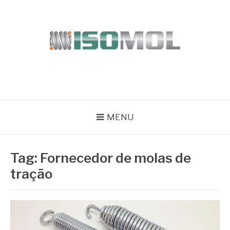
Pular
para
o
conteúdo
ISOMOL
Blog
MENU
Tag:
Fornecedor de molas de
tração