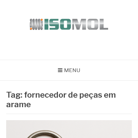
Pular
para
o
conteúdo
ISOMOL
Blog
MENU
Tag:
fornecedor de peças em
arame