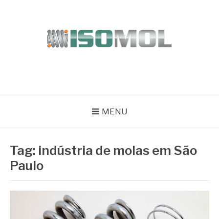
Pular
para
o
conteúdo
ISOMOL
Blog
MENU
Tag:
indústria de molas em São
Paulo