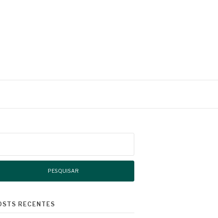
squisar
r:
OSTS RECENTES