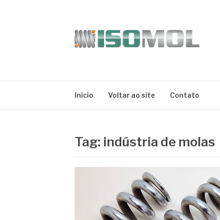
Pular
para
o
conteúdo
ISOMOL
Blog
Início
Voltar ao site
Contato
Tag:
indústria de molas