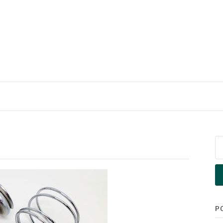
Pe
po
P