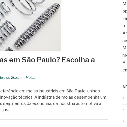
Mo
op
Fa
tu
An
me
Mo
mo
las em São Paulo? Escolha a
Ar
en
bro de 2025
em
Molas
A
eferência em molas industriais em São Paulo, unindo
e inovação técnica. A indústria de molas desempenha um
s segmentos da economia, da indústria automotiva à
peças…