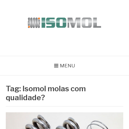
Pular
para
o
conteúdo
ISOMOL
Blog
MENU
Tag:
Isomol molas com
qualidade?