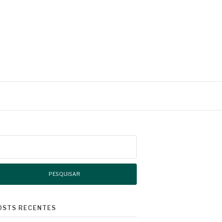
squisar
r:
OSTS RECENTES