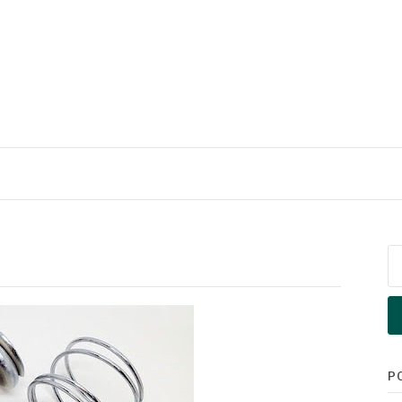
Pe
po
P