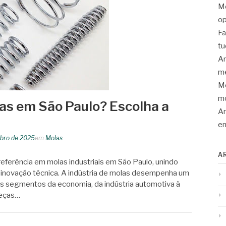
Mo
op
Fa
tu
An
me
Mo
mo
las em São Paulo? Escolha a
Ar
en
bro de 2025
em
Molas
A
eferência em molas industriais em São Paulo, unindo
e inovação técnica. A indústria de molas desempenha um
s segmentos da economia, da indústria automotiva à
peças…