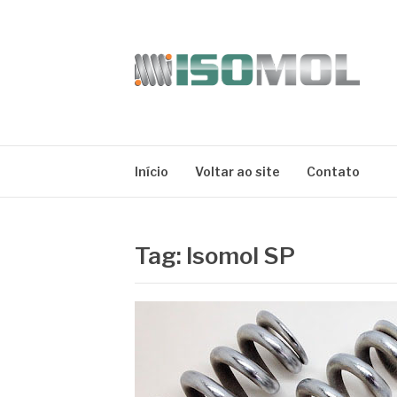
Pular
para
o
conteúdo
ISOMOL
Blog
Início
Voltar ao site
Contato
Tag:
Isomol SP