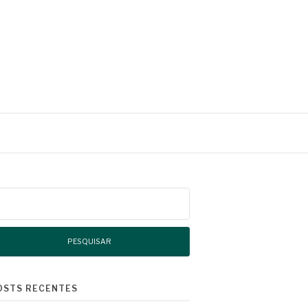
squisar
r:
OSTS RECENTES