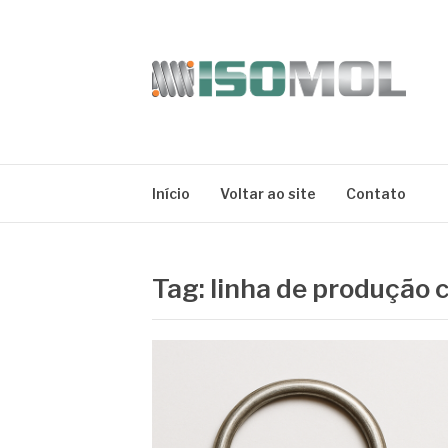
Pular
para
o
conteúdo
ISOMOL
Blog
Início
Voltar ao site
Contato
Tag:
linha de produção 