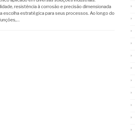
cnico aplicado em diversas soluções industriais.
dade, resistência à corrosão e precisão dimensionada
 escolha estratégica para seus processos. Ao longo do
 funções,…