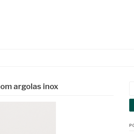
com argolas inox
Pe
po
P