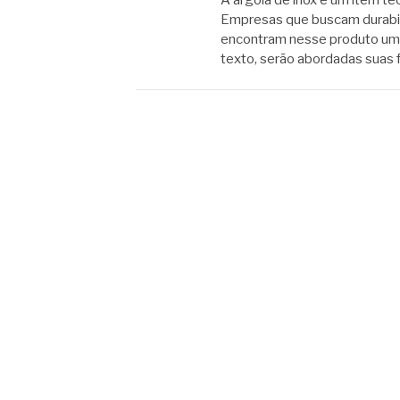
A argola de inox é um item té
Empresas que buscam durabili
encontram nesse produto uma
texto, serão abordadas suas