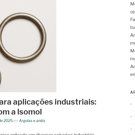
Mo
op
Fa
tu
An
me
Mo
mo
Ar
en
A
ara aplicações industriais:
om a Isomol
de 2025
em
Argolas e anéis