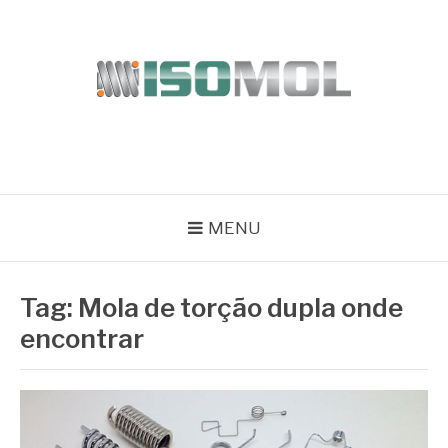
Pular
para
o
conteúdo
ISOMOL
Blog
MENU
Tag:
Mola de torção dupla onde
encontrar