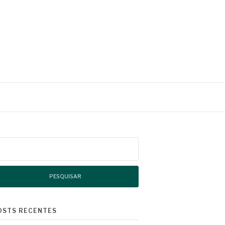
squisar
r:
OSTS RECENTES