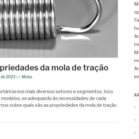
Mo
op
Fa
tu
An
me
Mo
mo
opriedades da mola de tração
Ar
en
 de 2023
em
Molas
tância nos mais diversos setores e segmentos. Isso
A
s modelos, se adequando às necessidades de cada
remos sobre quais são as propriedades da mola de tração