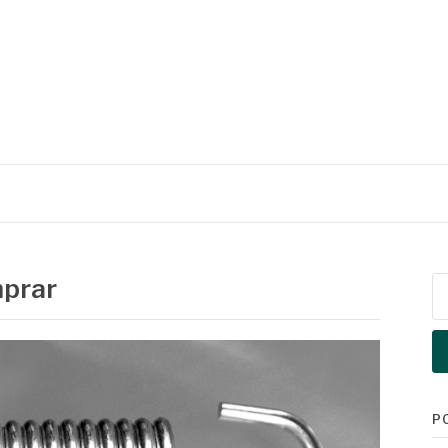
mprar
Pe
po
P