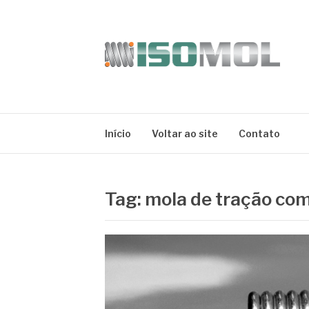
Pular
para
o
conteúdo
ISOMOL
Blog
Início
Voltar ao site
Contato
Tag:
mola de tração co