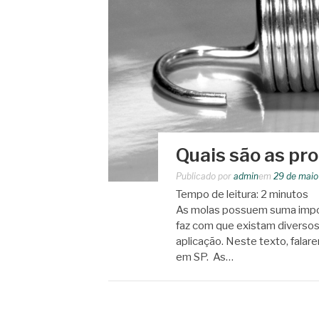
Quais são as pr
Publicado por
admin
em
29 de maio
Tempo de leitura:
2
minutos
As molas possuem suma impor
faz com que existam diverso
aplicação. Neste texto, fala
em SP. As…