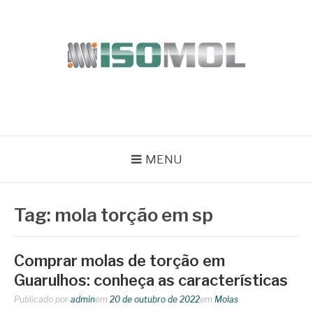
Pular
para
o
conteúdo
ISOMOL
Blog
MENU
Tag:
mola torção em sp
Comprar molas de torção em
Guarulhos: conheça as características
Publicado por
admin
em
20 de outubro de 2022
em
Molas