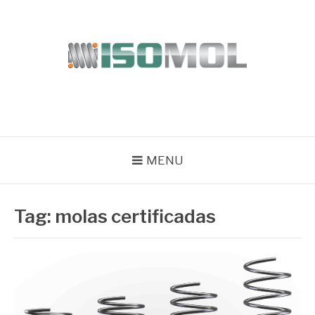
Pular
para
o
conteúdo
ISOMOL
Blog
MENU
Tag:
molas certificadas