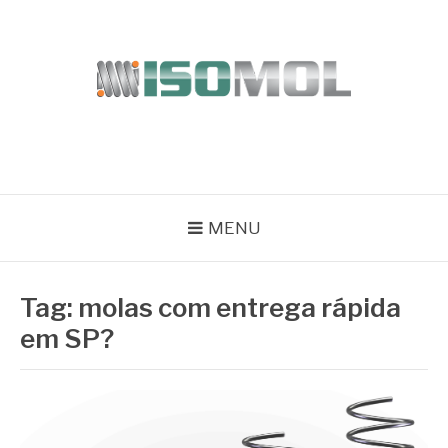
Pular
para
o
conteúdo
ISOMOL
Blog
MENU
Tag:
molas com entrega rápida
em SP?