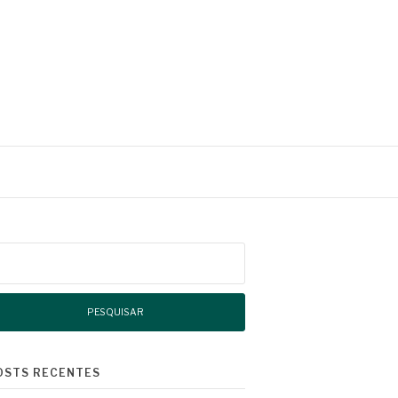
squisar
r:
OSTS RECENTES