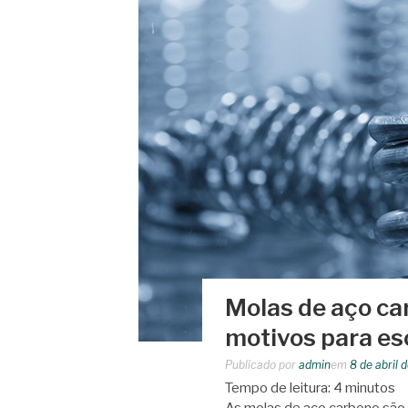
Molas de aço car
motivos para es
Publicado por
admin
em
8 de abril 
Tempo de leitura:
4
minutos
As molas de aço carbono são