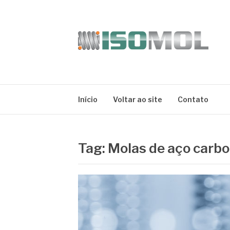
Pular
para
o
conteúdo
ISOMOL
Blog
Início
Voltar ao site
Contato
Tag:
Molas de aço carbo