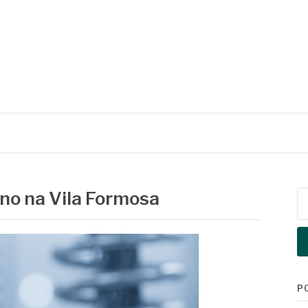
no na Vila Formosa
Pe
po
P