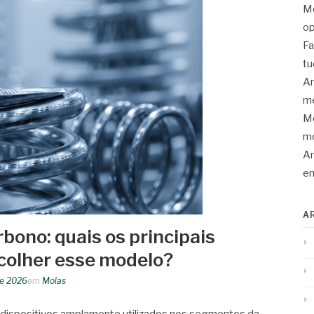
Mo
op
Fa
tu
An
me
Mo
mo
Ar
en
A
bono: quais os principais
colher esse modelo?
de 2026
em
Molas
 dispositivos amplamente utilizados nos segmentos da