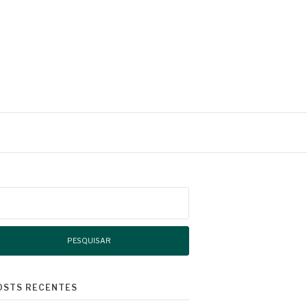
squisar
r:
OSTS RECENTES