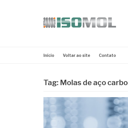
Pular
para
o
conteúdo
ISOMOL
Blog
Início
Voltar ao site
Contato
Tag:
Molas de aço carb