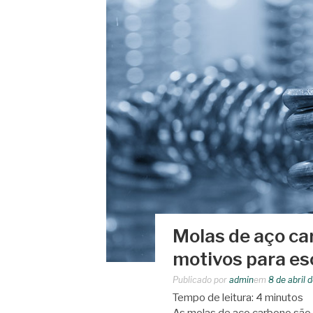
Molas de aço car
motivos para es
Publicado por
admin
em
8 de abril 
Tempo de leitura:
4
minutos
As molas de aço carbono são