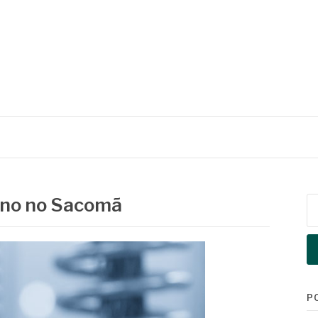
ono no Sacomã
Pe
po
P