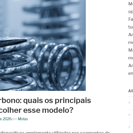
Mo
op
Fa
tu
An
me
Mo
mo
Ar
en
A
bono: quais os principais
colher esse modelo?
de 2026
em
Molas
 dispositivos amplamente utilizados nos segmentos da