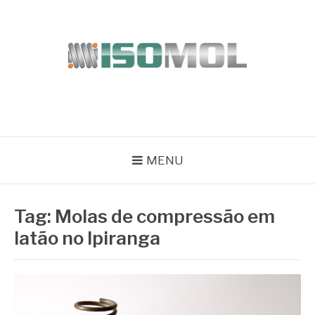
Pular
para
o
conteúdo
ISOMOL
Blog
MENU
Tag:
Molas de compressão em
latão no Ipiranga