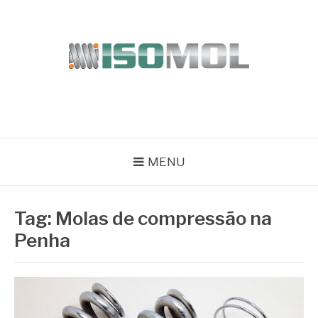
Pular
para
o
conteúdo
ISOMOL
Blog
MENU
Tag:
Molas de compressão na
Penha