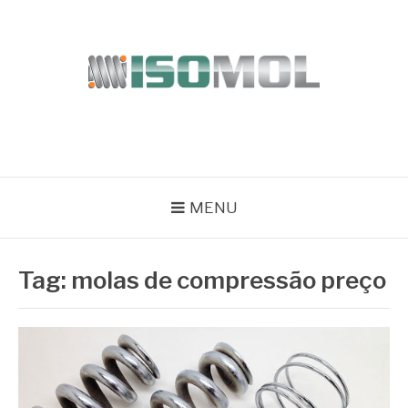
Pular
para
o
conteúdo
ISOMOL
Blog
MENU
Tag:
molas de compressão preço