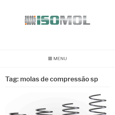
Pular
para
o
conteúdo
ISOMOL
Blog
MENU
Tag:
molas de compressão sp