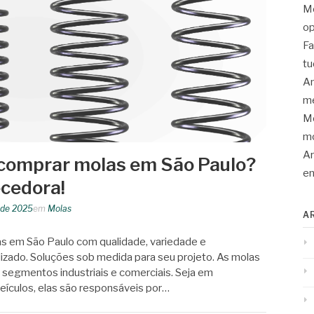
Mo
op
Fa
tu
An
me
Mo
mo
Ar
comprar molas em São Paulo?
en
cedora!
o de 2025
em
Molas
A
s em São Paulo com qualidade, variedade e
izado. Soluções sob medida para seu projeto. As molas
segmentos industriais e comerciais. Seja em
ículos, elas são responsáveis por…