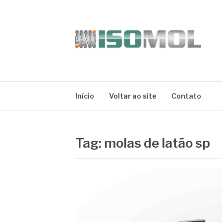
Pular
para
o
conteúdo
ISOMOL
Blog
Início
Voltar ao site
Contato
Tag:
molas de latão sp