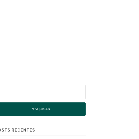
squisar
r:
OSTS RECENTES