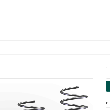
Pe
po
P