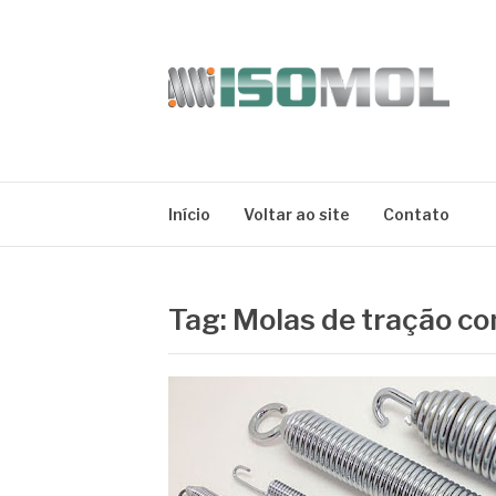
Pular
para
o
conteúdo
ISOMOL
Blog
Início
Voltar ao site
Contato
Tag:
Molas de tração co