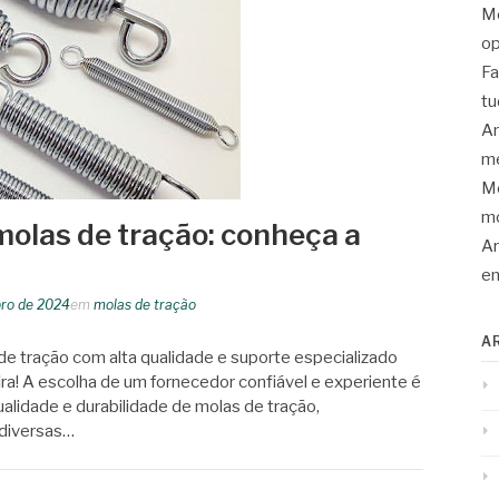
Mo
op
Fa
tu
An
me
Mo
mo
molas de tração: conheça a
Ar
en
bro de 2024
em
molas de tração
A
 de tração com alta qualidade e suporte especializado
fira! A escolha de um fornecedor confiável e experiente é
ualidade e durabilidade de molas de tração,
diversas…