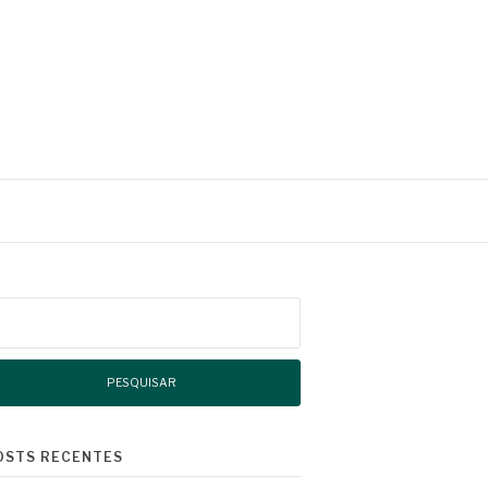
squisar
r:
OSTS RECENTES