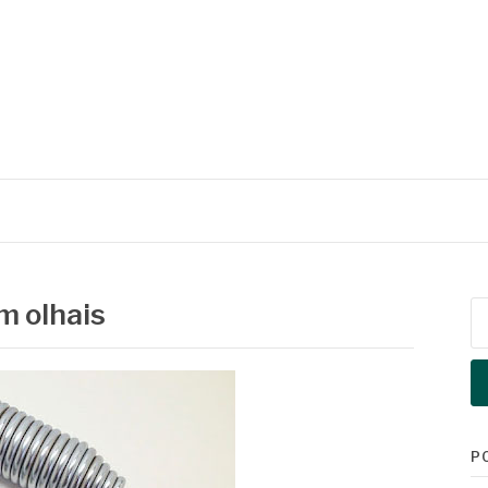
m olhais
Pe
po
P