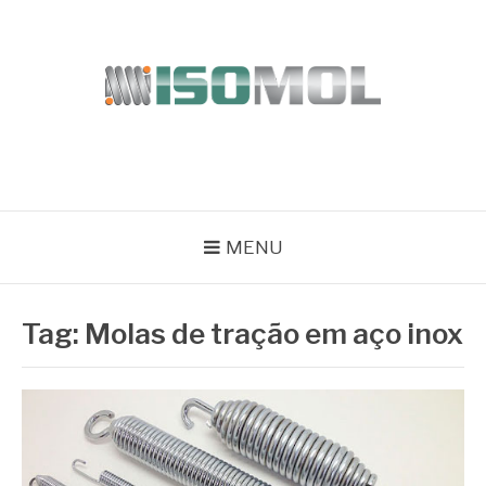
Pular
para
o
conteúdo
ISOMOL
Blog
MENU
Tag:
Molas de tração em aço inox