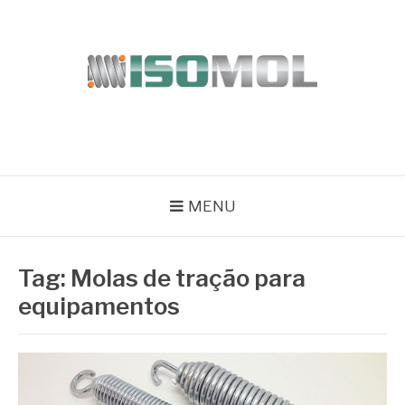
Pular
para
o
conteúdo
ISOMOL
Blog
MENU
Tag:
Molas de tração para
equipamentos