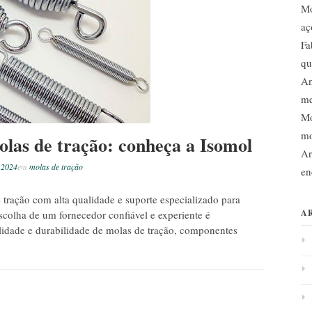
Mo
aç
Fa
qu
An
me
Mo
mo
olas de tração: conheça a Isomol
Ar
 2024
em
molas de tração
en
 tração com alta qualidade e suporte especializado para
A
escolha de um fornecedor confiável e experiente é
lidade e durabilidade de molas de tração, componentes