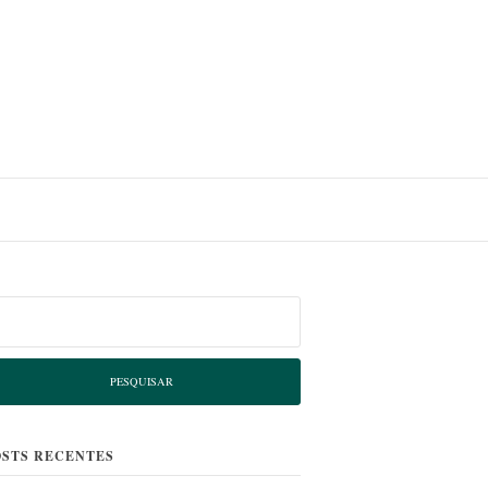
squisar
r:
OSTS RECENTES