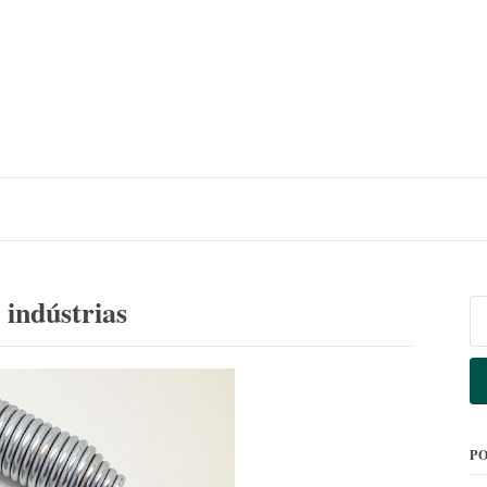
 indústrias
Pe
po
P