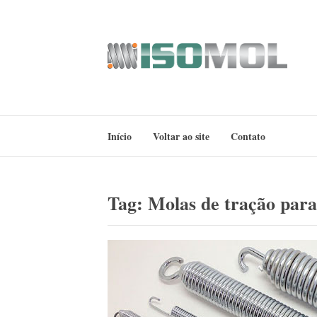
Pular
para
o
conteúdo
ISOMOL
Blog
Início
Voltar ao site
Contato
Tag:
Molas de tração para