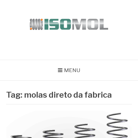
Pular
para
o
conteúdo
ISOMOL
Blog
MENU
Tag:
molas direto da fabrica