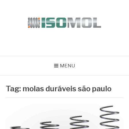
Pular
para
o
conteúdo
ISOMOL
Blog
MENU
Tag:
molas duráveis são paulo