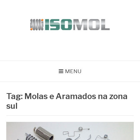
Pular
para
o
conteúdo
ISOMOL
Blog
MENU
Tag:
Molas e Aramados na zona
sul