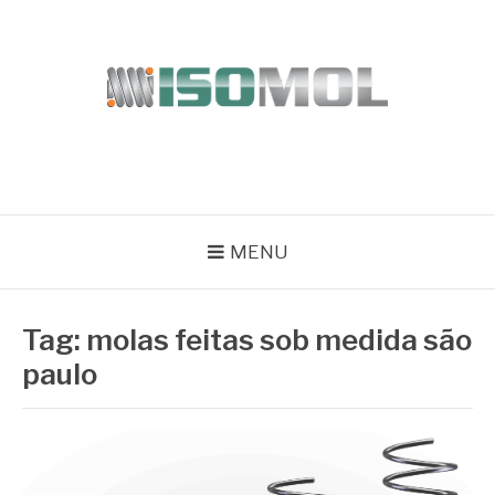
Pular
para
o
conteúdo
ISOMOL
Blog
MENU
Tag:
molas feitas sob medida são
paulo