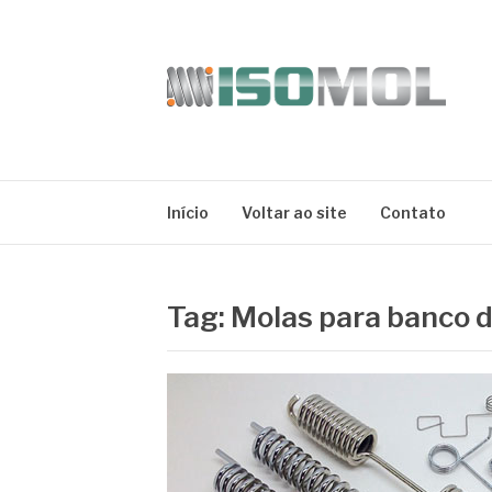
Pular
para
o
conteúdo
ISOMOL
Blog
Início
Voltar ao site
Contato
Tag:
Molas para banco 