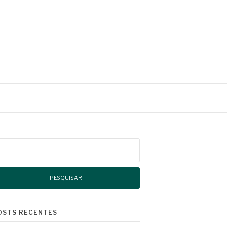
squisar
r:
OSTS RECENTES