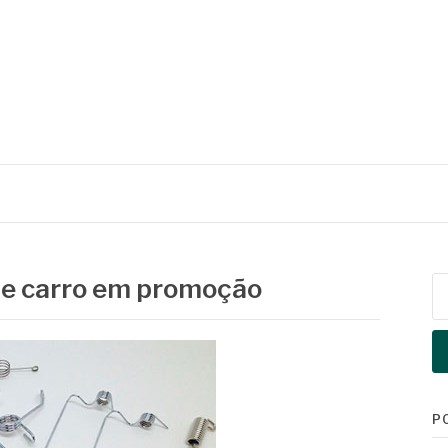
de carro em promoção
Pe
po
P