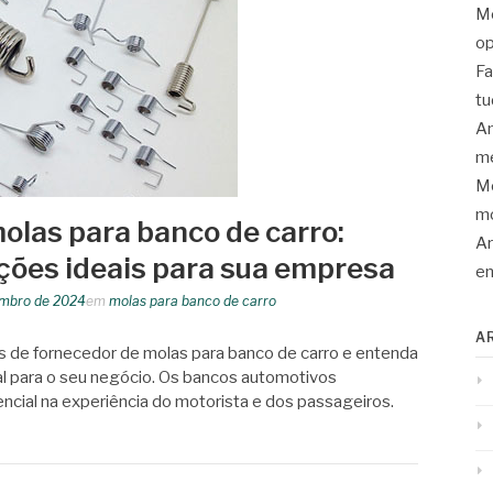
Mo
op
Fa
tu
An
me
Mo
mo
olas para banco de carro:
Ar
ções ideais para sua empresa
en
embro de 2024
em
molas para banco de carro
A
 de fornecedor de molas para banco de carro e entenda
al para o seu negócio. Os bancos automotivos
ial na experiência do motorista e dos passageiros.