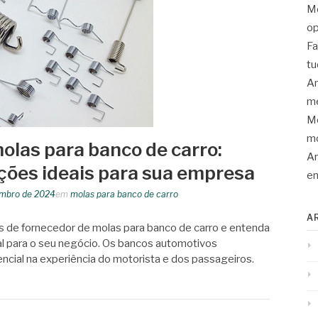
Mo
op
Fa
tu
An
me
Mo
mo
olas para banco de carro:
Ar
ções ideais para sua empresa
en
embro de 2024
em
molas para banco de carro
A
 de fornecedor de molas para banco de carro e entenda
al para o seu negócio. Os bancos automotivos
ial na experiência do motorista e dos passageiros.