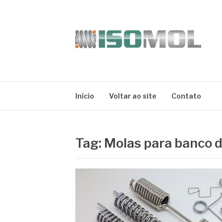
Pular
para
o
conteúdo
ISOMOL
Blog
Início
Voltar ao site
Contato
Tag:
Molas para banco d