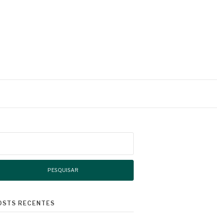
squisar
r:
OSTS RECENTES