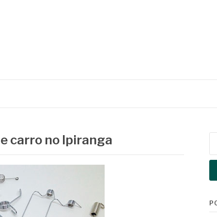
e carro no Ipiranga
Pe
po
P