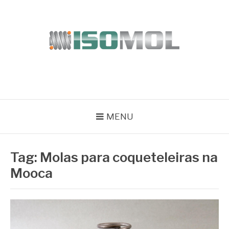
Pular
para
o
conteúdo
ISOMOL
Blog
MENU
Tag:
Molas para coqueteleiras na
Mooca