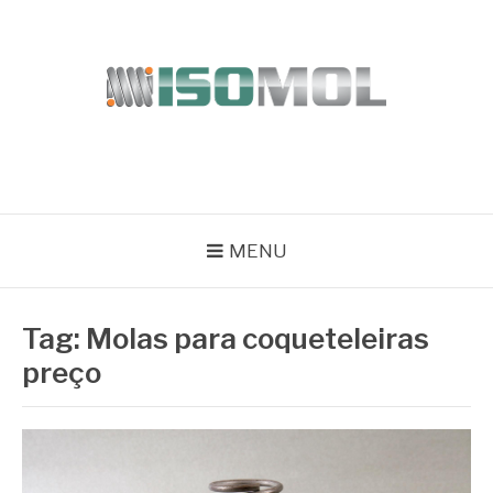
Pular
para
o
conteúdo
ISOMOL
Blog
MENU
Tag:
Molas para coqueteleiras
preço