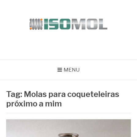
Pular
para
o
conteúdo
ISOMOL
Blog
MENU
Tag:
Molas para coqueteleiras
próximo a mim