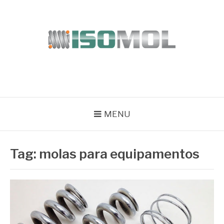
Pular
para
o
conteúdo
ISOMOL
Blog
MENU
Tag:
molas para equipamentos