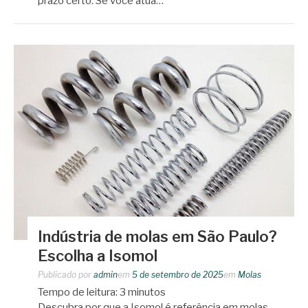
prazo certo. Se você atua…
Indústria de molas em São Paulo?
Escolha a Isomol
Publicado por
admin
em
5 de setembro de 2025
em
Molas
Tempo de leitura:
3
minutos
Descubra por que a Isomol é referência em molas