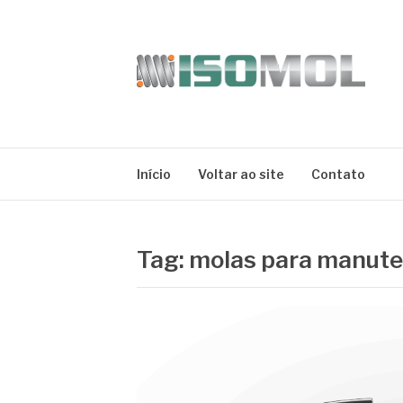
Pular
para
o
conteúdo
ISOMOL
Blog
Início
Voltar ao site
Contato
Tag:
molas para manut