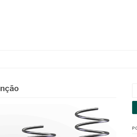
enção
Pe
po
P