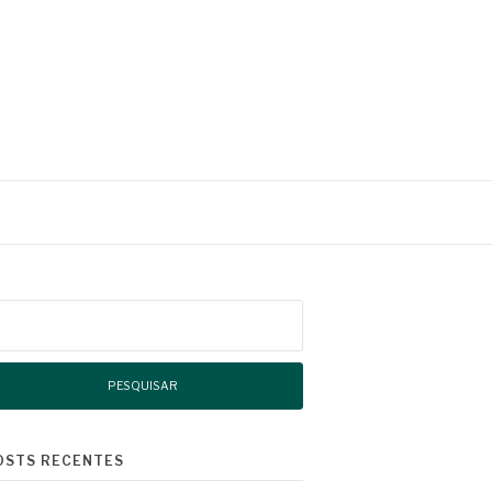
squisar
r:
OSTS RECENTES