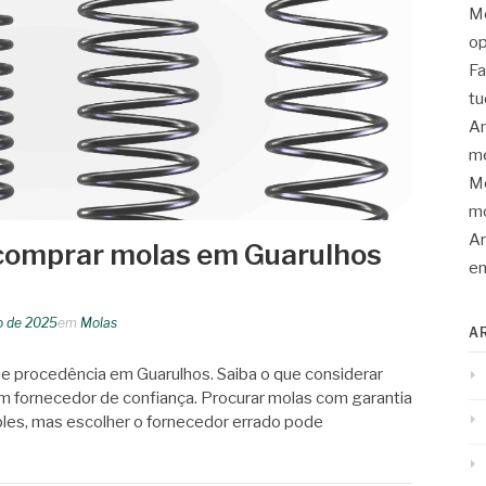
Mo
op
Fa
tu
An
me
Mo
mo
Ar
comprar molas em Guarulhos
en
o de 2025
em
Molas
A
e procedência em Guarulhos. Saiba o que considerar
 fornecedor de confiança. Procurar molas com garantia
les, mas escolher o fornecedor errado pode