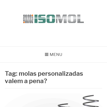
Pular
para
o
conteúdo
ISOMOL
Blog
MENU
Tag:
molas personalizadas
valem a pena?