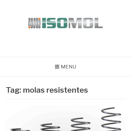
Pular
para
o
conteúdo
ISOMOL
Blog
MENU
Tag:
molas resistentes