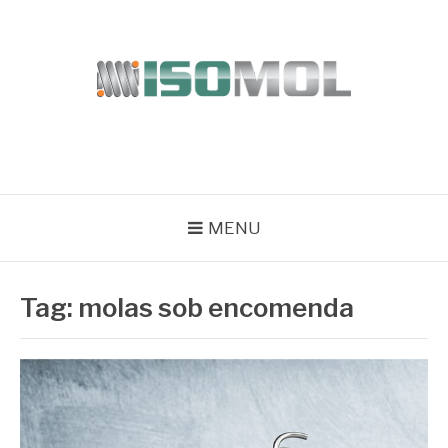
Pular
para
o
conteúdo
ISOMOL
Blog
MENU
Tag:
molas sob encomenda