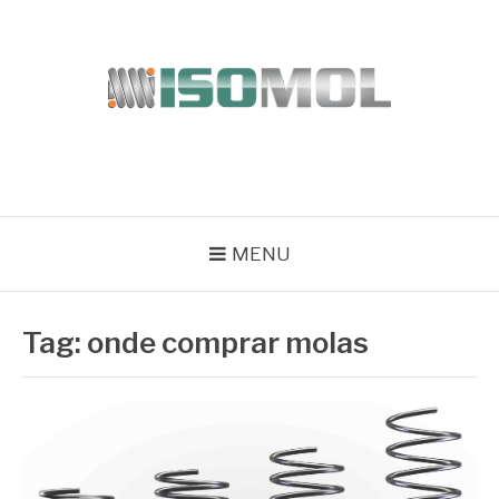
Pular
para
o
conteúdo
ISOMOL
Blog
MENU
Tag:
onde comprar molas