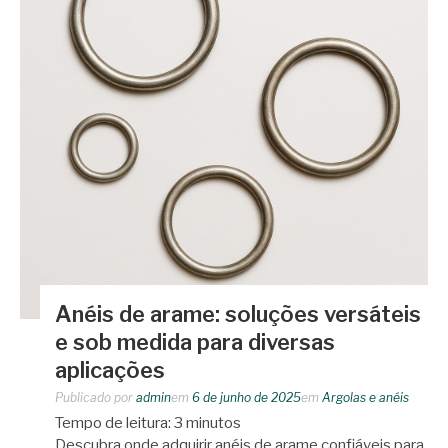
Anéis de arame: soluções versáteis
e sob medida para diversas
aplicações
Publicado por
admin
em
6 de junho de 2025
em
Argolas e anéis
Tempo de leitura:
3
minutos
Descubra onde adquirir anéis de arame confiáveis para