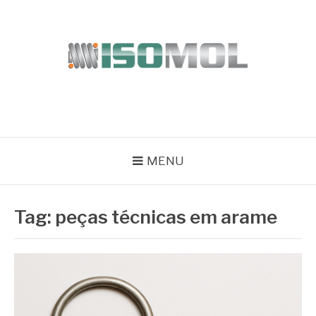
Pular
para
o
conteúdo
ISOMOL
Blog
MENU
Tag:
peças técnicas em arame