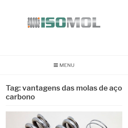
Pular
para
o
conteúdo
ISOMOL
Blog
MENU
Tag:
vantagens das molas de aço
carbono