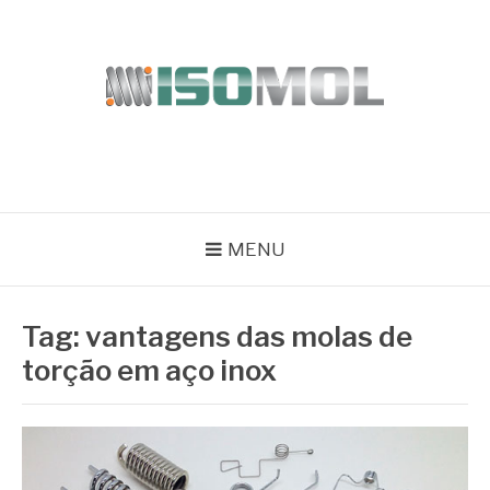
Pular
para
o
conteúdo
ISOMOL
Blog
MENU
Tag:
vantagens das molas de
torção em aço inox