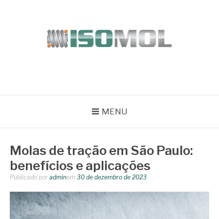
Pular
para
o
conteúdo
ISOMOL
Blog
MENU
Molas de tração em São Paulo:
benefícios e aplicações
Publicado por
admin
em
30 de dezembro de 2023