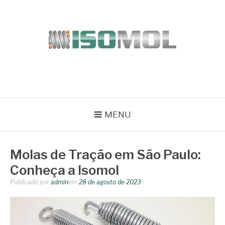
Pular
para
o
conteúdo
ISOMOL
Blog
MENU
Molas de Tração em São Paulo:
Conheça a Isomol
Publicado por
admin
em
28 de agosto de 2023