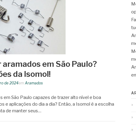
Mo
op
Fa
tu
An
me
Mo
mo
r aramados em São Paulo?
Ar
es da Isomol!
en
iro de 2024
em
Aramados
A
 em São Paulo capazes de trazer alto nível e boa
os e aplicações do dia a dia? Então, a Isomol é a escolha
rata de manter seus…