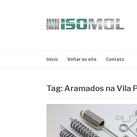
Pular
para
o
conteúdo
ISOMOL
Blog
Início
Voltar ao site
Contato
Tag:
Aramados na Vila 