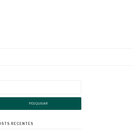
squisar
r:
OSTS RECENTES