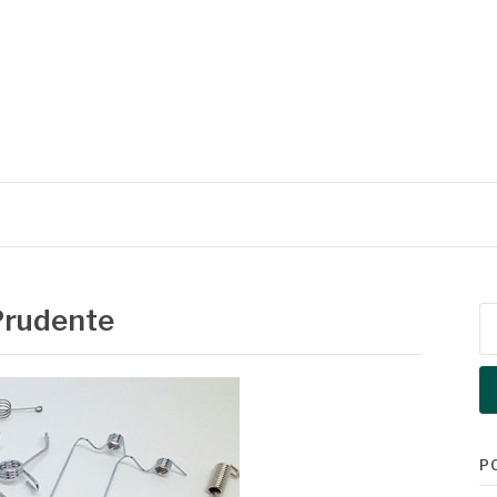
Prudente
Pe
po
P